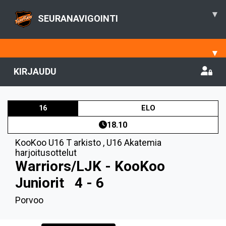
▾
SEURANAVIGOINTI
▾
KIRJAUDU
16
ELO
18.10
KooKoo U16 T arkisto
,
U16 Akatemia
harjoitusottelut
Warriors/LJK - KooKoo
Juniorit
4 - 6
Porvoo