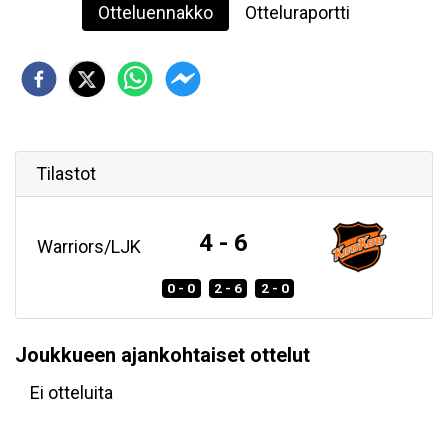
Otteluennakko
Otteluraportti
Tilastot
4 - 6
Warriors/LJK
0 - 0
2 - 6
2 - 0
Joukkueen ajankohtaiset ottelut
Ei otteluita