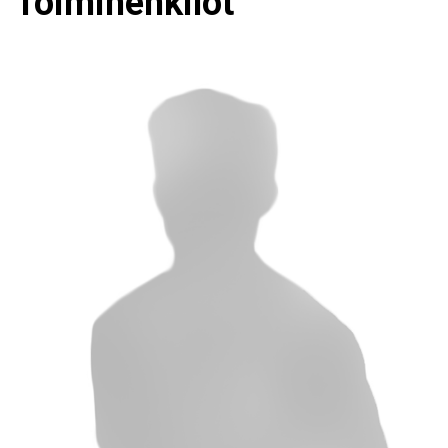
Toimihenkilöt