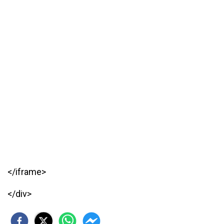
</iframe>
</div>