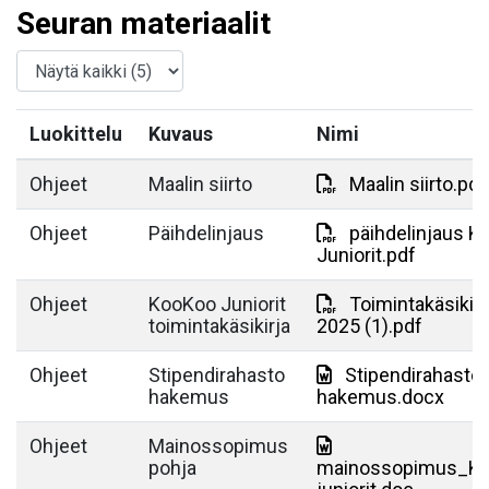
Seuran materiaalit
Luokittelu
Kuvaus
Nimi
Ohjeet
Maalin siirto
Maalin siirto.pdf
Ohjeet
Päihdelinjaus
päihdelinjaus 
Juniorit.pdf
Ohjeet
KooKoo Juniorit
Toimintakäsikirj
toimintakäsikirja
2025 (1).pdf
Ohjeet
Stipendirahasto
Stipendirahasto
hakemus
hakemus.docx
Ohjeet
Mainossopimus
pohja
mainossopimus_K