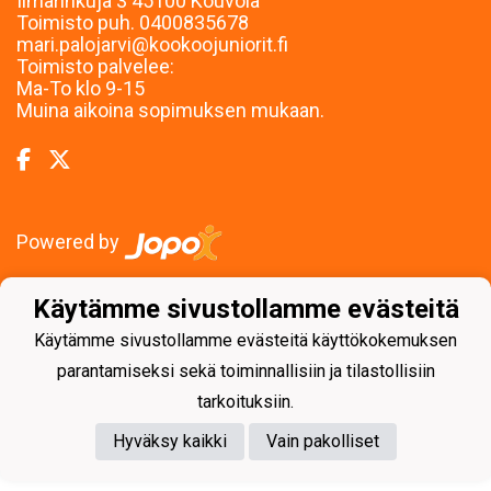
Ilmarinkuja 3 45100 Kouvola
Toimisto puh. 0400835678
mari.palojarvi@kookoojuniorit.fi
Toimisto palvelee:
Ma-To klo 9-15
Muina aikoina sopimuksen mukaan.
Powered by
Käytämme sivustollamme evästeitä
Käytämme sivustollamme evästeitä käyttökokemuksen
parantamiseksi sekä toiminnallisiin ja tilastollisiin
tarkoituksiin.
Hyväksy kaikki
Vain pakolliset