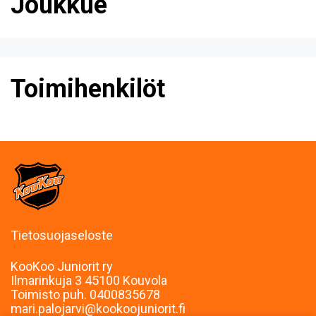
Joukkue
Toimihenkilöt
Tietosuojaseloste
KooKoo Juniorit ry
Ilmarinkuja 3 45100 Kouvola
Toimisto puh. 0400835678
mari.palojarvi@kookoojuniorit.fi