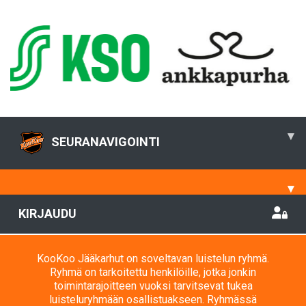
▾
SEURANAVIGOINTI
▾
KIRJAUDU
KooKoo Jääkarhut on soveltavan luistelun ryhmä.
Ryhmä on tarkoitettu henkilöille, jotka jonkin
toimintarajoitteen vuoksi tarvitsevat tukea
luisteluryhmään osallistuakseen. Ryhmässä