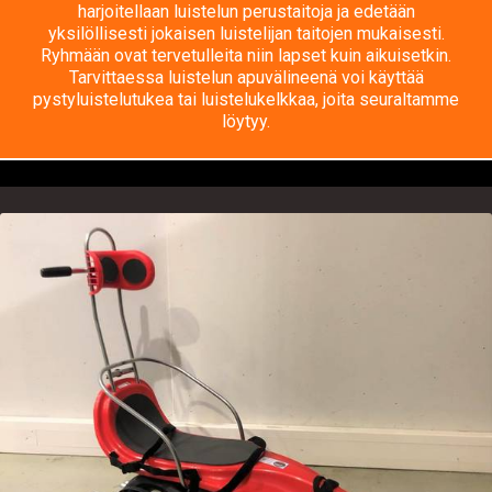
harjoitellaan luistelun perustaitoja ja edetään
yksilöllisesti jokaisen luistelijan taitojen mukaisesti.
Ryhmään ovat tervetulleita niin lapset kuin aikuisetkin.
Tarvittaessa luistelun apuvälineenä voi käyttää
pystyluistelutukea tai luistelukelkkaa, joita seuraltamme
löytyy.