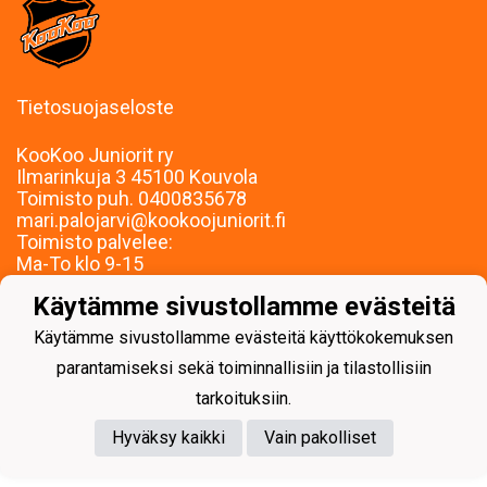
Tietosuojaseloste
KooKoo Juniorit ry
Ilmarinkuja 3 45100 Kouvola
Toimisto puh. 0400835678
mari.palojarvi@kookoojuniorit.fi
Toimisto palvelee:
Ma-To klo 9-15
Muina aikoina sopimuksen mukaan.
Käytämme sivustollamme evästeitä
Käytämme sivustollamme evästeitä käyttökokemuksen
parantamiseksi sekä toiminnallisiin ja tilastollisiin
tarkoituksiin.
Powered by
Hyväksy kaikki
Vain pakolliset