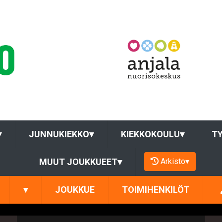
▾
JUNNUKIEKKO
▾
KIEKKOKOULU
▾
T
Arkisto
▾
MUUT JOUKKUEET
▾
▾
JOUKKUE
TOIMIHENKILÖT