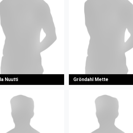
la Nuutti
Gröndahl Mette