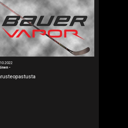
.10.2022
tinen
-
rusteopastusta