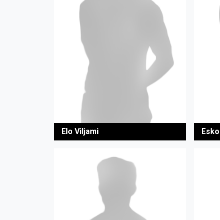
Elo Viljami
Esko