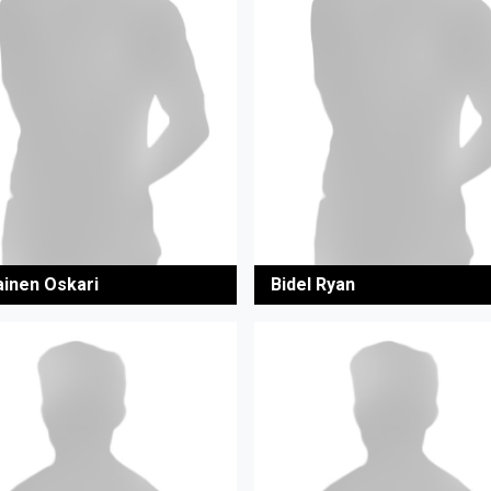
ainen Oskari
Bidel Ryan