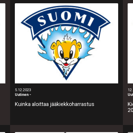
5.12.2023
12
Uutinen
-
Uu
Kuinka aloittaa jääkiekkoharrastus
Ki
20