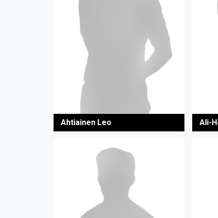
Ahtiainen Leo
Ali-