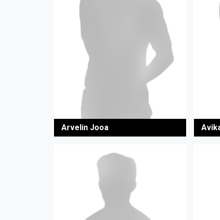
Arvelin Jooa
Avik