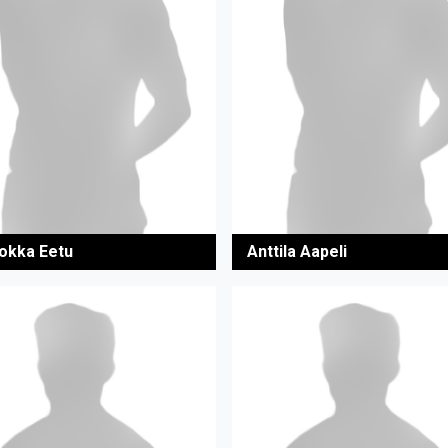
Hokka Eetu
Anttila Aapeli