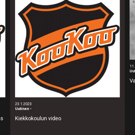
11
Uu
Va
23.1.2023
Uutinen
-
us
Kiekkokoulun video