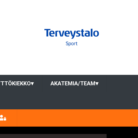
YTTÖKIEKKO
▾
AKATEMIA/TEAM
▾