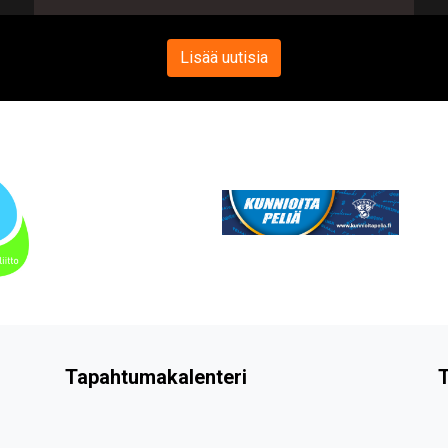
Lisää uutisia
Tapahtumakalenteri
T