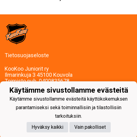
Tietosuojaseloste
KooKoo Juniorit ry
Ilmarinkuja 3 45100 Kouvola
Toimisto puh. 0400835678
mari.palojarvi@kookoojuniorit.fi
Käytämme sivustollamme evästeitä
Toimisto palvelee:
Käytämme sivustollamme evästeitä käyttökokemuksen
Ma-To klo 9-15
Muina aikoina sopimuksen mukaan.
parantamiseksi sekä toiminnallisiin ja tilastollisiin
tarkoituksiin.
Hyväksy kaikki
Vain pakolliset