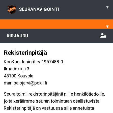
▾
SEURANAVIGOINTI
▾
KIRJAUDU
Rekisterinpitäjä
KooKoo Juniorit ry 1957488-0
Ilmarinkuja 3
45100 Kouvola
mari.palojarvi@pokli.fi
Seura toimii rekisterinpitäjänä niille henkilötiedoille,
joita keräämme seuran toimintaan osallistuvista.
Rekisterinpitäjä on vastuussa sille annetuista