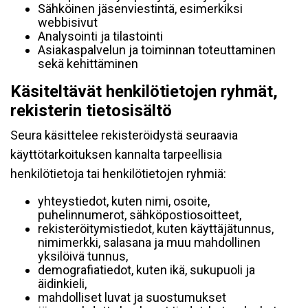
Sähköinen jäsenviestintä, esimerkiksi
webbisivut
Analysointi ja tilastointi
Asiakaspalvelun ja toiminnan toteuttaminen
sekä kehittäminen
Käsiteltävät henkilötietojen ryhmät,
rekisterin tietosisältö
Seura käsittelee rekisteröidystä seuraavia
käyttötarkoituksen kannalta tarpeellisia
henkilötietoja tai henkilötietojen ryhmiä:
yhteystiedot, kuten nimi, osoite,
puhelinnumerot, sähköpostiosoitteet,
rekisteröitymistiedot, kuten käyttäjätunnus,
nimimerkki, salasana ja muu mahdollinen
yksilöivä tunnus,
demografiatiedot, kuten ikä, sukupuoli ja
äidinkieli,
mahdolliset luvat ja suostumukset