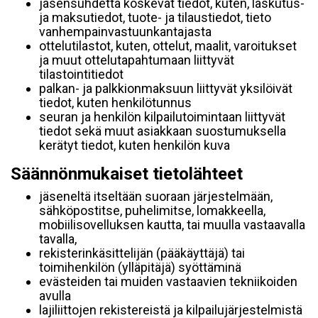
jäsensuhdetta koskevat tiedot, kuten, laskutus-
ja maksutiedot, tuote- ja tilaustiedot, tieto
vanhempainvastuunkantajasta
ottelutilastot, kuten, ottelut, maalit, varoitukset
ja muut ottelutapahtumaan liittyvät
tilastointitiedot
palkan- ja palkkionmaksuun liittyvät yksilöivät
tiedot, kuten henkilötunnus
seuran ja henkilön kilpailutoimintaan liittyvät
tiedot sekä muut asiakkaan suostumuksella
kerätyt tiedot, kuten henkilön kuva
Säännönmukaiset tietolähteet
jäseneltä itseltään suoraan järjestelmään,
sähköpostitse, puhelimitse, lomakkeella,
mobiilisovelluksen kautta, tai muulla vastaavalla
tavalla,
rekisterinkäsittelijän (pääkäyttäjä) tai
toimihenkilön (ylläpitäjä) syöttäminä
evästeiden tai muiden vastaavien tekniikoiden
avulla
lajiliittojen rekistereistä ja kilpailujärjestelmistä