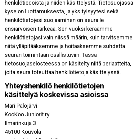
henkilötiedoista ja niiden käsittelystä. Tietosuojassa
kyse on luottamuksesta, ja yksityisyytesi sekä
henkilötietojesi suojaaminen on seuralle
ensiarvoisen tärkeää. Sen vuoksi keräämme
henkilötietojasi vain niissä määrin, kuin tarvitsemme
niitä ylläpitääksemme ja hoitaaksemme suhdetta
seuran toimintaan osallistuviin. Tässä
tietosuojaselosteessa on käsitelty niitä periaatteita,
joita seura toteuttaa henkilötietoja käsittelyssä.
Yhteyshenkilö henkilötietojen
käsittelyä koskevissa asioissa
Mari Palojärvi
KooKoo Juniorit ry
Ilmarinkuja 3
45100 Kouvola