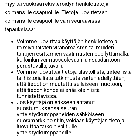
myy tai vuokraa rekisteröidyn henkilötietoja
kolmansille osapuolille. Tietoja luovutetaan
kolmansille osapuolille vain seuraavissa
tapauksissa:
Voimme luovuttaa käyttäjän henkilötietoja
toimivaltaisten viranomaisten tai muiden
tahojen esittämien vaatimusten edellyttämällä,
kulloinkin voimassaolevaan lainsäädäntöön
perustuvalla, tavalla.
Voimme luovuttaa tietoja tilastollista, tieteellistä
tai historiallista tutkimusta varten edellyttäen,
että tiedot on muutettu sellaiseen muotoon,
että tiedon kohde ei enää ole niistä
tunnistettavissa.
Jos käyttäjä on erikseen antanut
suostumuksensa seuran
yhteistyökumppaneiden sähköiseen
suoramarkkinointiin, voidaan käyttäjän tietoja
luovuttaa tarkoin valituille
yhteistyökumppaneille