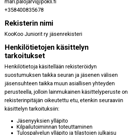
mari.palojarvi@pokli.fi
+358400835678
Rekisterin nimi
KooKoo Juniorit ry jäsenrekisteri
Henkilötietojen käsittelyn
tarkoitukset
Henkilötietoja käsitellään rekisteröidyn
suostumuksen taikka seuran ja jäsenen välisen
jäsensuhteen taikka muun asiallisen yhteyden
perusteella, jolloin lainmukainen käsittelyperuste on
rekisterinpitäjän oikeutettu etu, etenkin seuraaviin
käsittelyn tarkoituksiin:
Jäsenyyksien ylläpito
Kilpailutoiminnan toteuttaminen
Tulospalvelun ylläpito ja tilastojen julkaisu