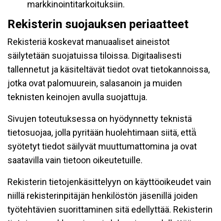
markkinointitarkoituksiin.
Rekisterin suojauksen periaatteet
Rekisteriä koskevat manuaaliset aineistot
säilytetään suojatuissa tiloissa. Digitaalisesti
tallennetut ja käsiteltävät tiedot ovat tietokannoissa,
jotka ovat palomuurein, salasanoin ja muiden
teknisten keinojen avulla suojattuja.
Sivujen toteutuksessa on hyödynnetty teknistä
tietosuojaa, jolla pyritään huolehtimaan siitä, että̈
syötetyt tiedot säilyvät muuttumattomina ja ovat
saatavilla vain tietoon oikeutetuille.
Rekisterin tietojenkäsittelyyn on käyttöoikeudet vain
niillä rekisterinpitäjän henkilöstön jäsenillä joiden
työtehtävien suorittaminen sitä edellyttää. Rekisterin