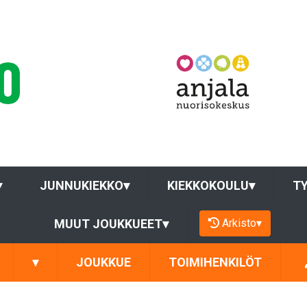
▾
JUNNUKIEKKO
▾
KIEKKOKOULU
▾
T
Arkisto
▾
MUUT JOUKKUEET
▾
▾
JOUKKUE
TOIMIHENKILÖT