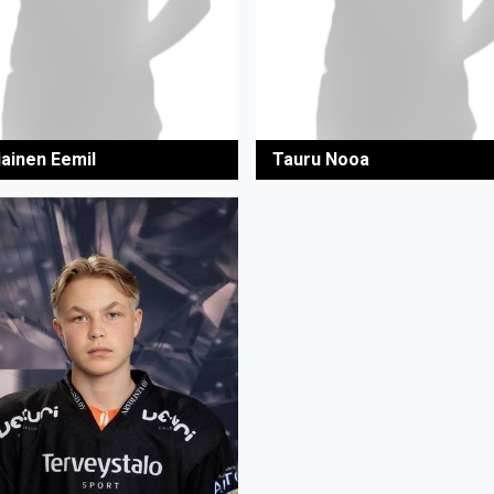
iainen Eemil
Tauru Nooa