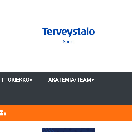
YTTÖKIEKKO
▾
AKATEMIA/TEAM
▾