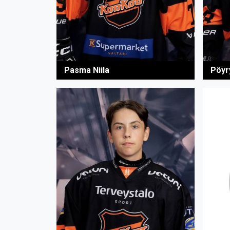
Pasma Niila
Pöyr