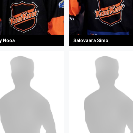
y Nooa
Salovaara Simo