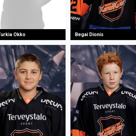
Begai Dionis
Turkia Okko