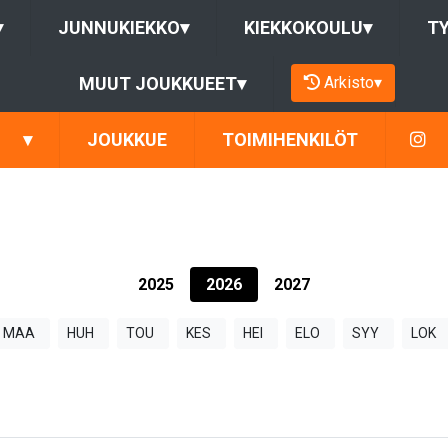
▾
JUNNUKIEKKO
▾
KIEKKOKOULU
▾
T
Arkisto
▾
MUUT JOUKKUEET
▾
▾
JOUKKUE
TOIMIHENKILÖT
2025
2026
2027
MAA
HUH
TOU
KES
HEI
ELO
SYY
LOK