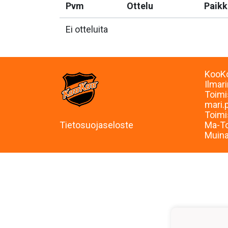
Pvm
Ottelu
Paikk
Ei otteluita
KooKo
Ilmar
Toimi
mari.
Toimi
Tietosuojaseloste
Ma-To
Muina