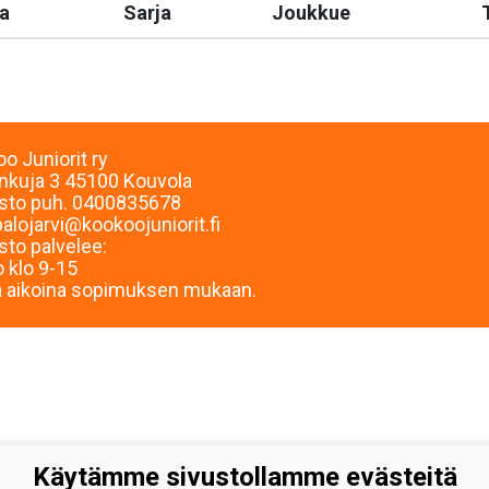
a
Sarja
Joukkue
o Juniorit ry
inkuja 3 45100 Kouvola
sto puh. 0400835678
palojarvi@kookoojuniorit.fi
sto palvelee:
 klo 9-15
 aikoina sopimuksen mukaan.
Käytämme sivustollamme evästeitä