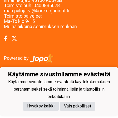
Ilmarinkuja 3 45100 Kouvola
Toimisto puh. 0400835678
mari.palojarvi@kookoojuniorit.fi
Toimisto palvelee:
Ma-To klo 9-15
Muina aikoina sopimuksen mukaan.
Powered by
Käytämme sivustollamme evästeitä
Käytämme sivustollamme evästeitä käyttökokemuksen
parantamiseksi sekä toiminnallisiin ja tilastollisiin
tarkoituksiin.
Hyväksy kaikki
Vain pakolliset