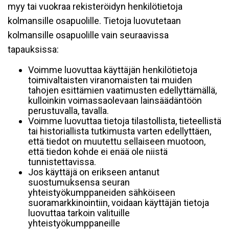
myy tai vuokraa rekisteröidyn henkilötietoja
kolmansille osapuolille. Tietoja luovutetaan
kolmansille osapuolille vain seuraavissa
tapauksissa:
Voimme luovuttaa käyttäjän henkilötietoja
toimivaltaisten viranomaisten tai muiden
tahojen esittämien vaatimusten edellyttämällä,
kulloinkin voimassaolevaan lainsäädäntöön
perustuvalla, tavalla.
Voimme luovuttaa tietoja tilastollista, tieteellistä
tai historiallista tutkimusta varten edellyttäen,
että tiedot on muutettu sellaiseen muotoon,
että tiedon kohde ei enää ole niistä
tunnistettavissa.
Jos käyttäjä on erikseen antanut
suostumuksensa seuran
yhteistyökumppaneiden sähköiseen
suoramarkkinointiin, voidaan käyttäjän tietoja
luovuttaa tarkoin valituille
yhteistyökumppaneille