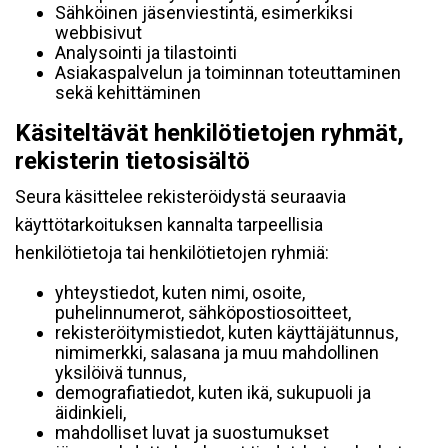
Sähköinen jäsenviestintä, esimerkiksi
webbisivut
Analysointi ja tilastointi
Asiakaspalvelun ja toiminnan toteuttaminen
sekä kehittäminen
Käsiteltävät henkilötietojen ryhmät,
rekisterin tietosisältö
Seura käsittelee rekisteröidystä seuraavia
käyttötarkoituksen kannalta tarpeellisia
henkilötietoja tai henkilötietojen ryhmiä:
yhteystiedot, kuten nimi, osoite,
puhelinnumerot, sähköpostiosoitteet,
rekisteröitymistiedot, kuten käyttäjätunnus,
nimimerkki, salasana ja muu mahdollinen
yksilöivä tunnus,
demografiatiedot, kuten ikä, sukupuoli ja
äidinkieli,
mahdolliset luvat ja suostumukset