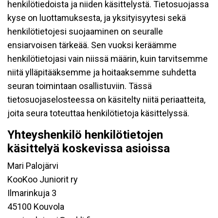
henkilötiedoista ja niiden käsittelystä. Tietosuojassa
kyse on luottamuksesta, ja yksityisyytesi sekä
henkilötietojesi suojaaminen on seuralle
ensiarvoisen tärkeää. Sen vuoksi keräämme
henkilötietojasi vain niissä määrin, kuin tarvitsemme
niitä ylläpitääksemme ja hoitaaksemme suhdetta
seuran toimintaan osallistuviin. Tässä
tietosuojaselosteessa on käsitelty niitä periaatteita,
joita seura toteuttaa henkilötietoja käsittelyssä.
Yhteyshenkilö henkilötietojen
käsittelyä koskevissa asioissa
Mari Palojärvi
KooKoo Juniorit ry
Ilmarinkuja 3
45100 Kouvola