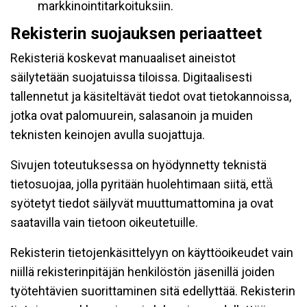
markkinointitarkoituksiin.
Rekisterin suojauksen periaatteet
Rekisteriä koskevat manuaaliset aineistot
säilytetään suojatuissa tiloissa. Digitaalisesti
tallennetut ja käsiteltävät tiedot ovat tietokannoissa,
jotka ovat palomuurein, salasanoin ja muiden
teknisten keinojen avulla suojattuja.
Sivujen toteutuksessa on hyödynnetty teknistä
tietosuojaa, jolla pyritään huolehtimaan siitä, että̈
syötetyt tiedot säilyvät muuttumattomina ja ovat
saatavilla vain tietoon oikeutetuille.
Rekisterin tietojenkäsittelyyn on käyttöoikeudet vain
niillä rekisterinpitäjän henkilöstön jäsenillä joiden
työtehtävien suorittaminen sitä edellyttää. Rekisterin