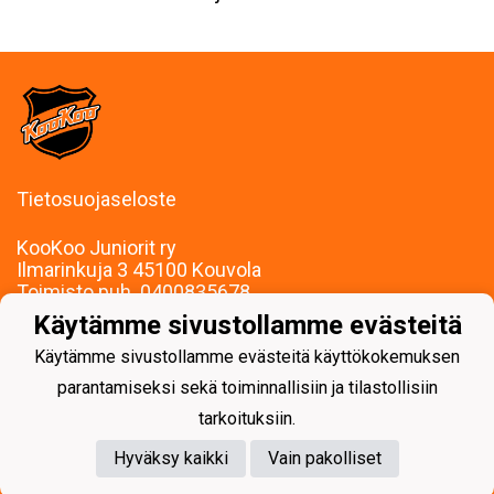
Tietosuojaseloste
KooKoo Juniorit ry
Ilmarinkuja 3 45100 Kouvola
Toimisto puh. 0400835678
mari.palojarvi@kookoojuniorit.fi
Käytämme sivustollamme evästeitä
Toimisto palvelee:
Käytämme sivustollamme evästeitä käyttökokemuksen
Ma-To klo 9-15
Muina aikoina sopimuksen mukaan.
parantamiseksi sekä toiminnallisiin ja tilastollisiin
tarkoituksiin.
Hyväksy kaikki
Vain pakolliset