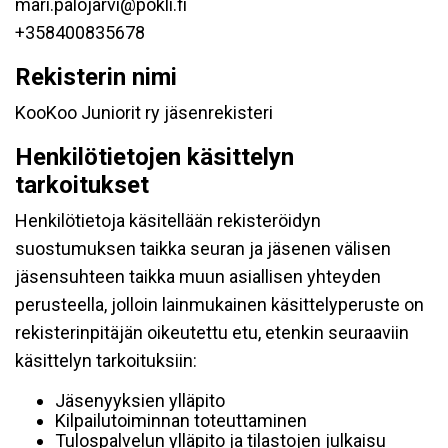
mari.palojarvi@pokli.fi
+358400835678
Rekisterin nimi
KooKoo Juniorit ry jäsenrekisteri
Henkilötietojen käsittelyn
tarkoitukset
Henkilötietoja käsitellään rekisteröidyn
suostumuksen taikka seuran ja jäsenen välisen
jäsensuhteen taikka muun asiallisen yhteyden
perusteella, jolloin lainmukainen käsittelyperuste on
rekisterinpitäjän oikeutettu etu, etenkin seuraaviin
käsittelyn tarkoituksiin:
Jäsenyyksien ylläpito
Kilpailutoiminnan toteuttaminen
Tulospalvelun ylläpito ja tilastojen julkaisu