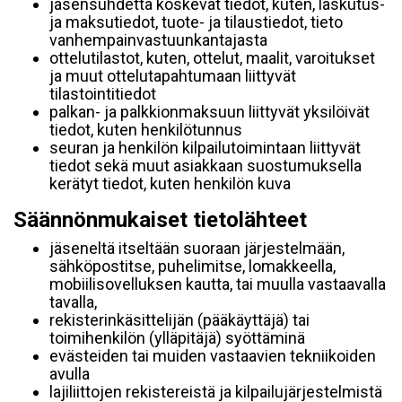
jäsensuhdetta koskevat tiedot, kuten, laskutus-
ja maksutiedot, tuote- ja tilaustiedot, tieto
vanhempainvastuunkantajasta
ottelutilastot, kuten, ottelut, maalit, varoitukset
ja muut ottelutapahtumaan liittyvät
tilastointitiedot
palkan- ja palkkionmaksuun liittyvät yksilöivät
tiedot, kuten henkilötunnus
seuran ja henkilön kilpailutoimintaan liittyvät
tiedot sekä muut asiakkaan suostumuksella
kerätyt tiedot, kuten henkilön kuva
Säännönmukaiset tietolähteet
jäseneltä itseltään suoraan järjestelmään,
sähköpostitse, puhelimitse, lomakkeella,
mobiilisovelluksen kautta, tai muulla vastaavalla
tavalla,
rekisterinkäsittelijän (pääkäyttäjä) tai
toimihenkilön (ylläpitäjä) syöttäminä
evästeiden tai muiden vastaavien tekniikoiden
avulla
lajiliittojen rekistereistä ja kilpailujärjestelmistä