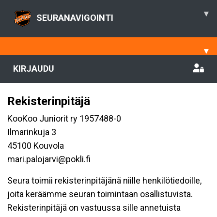
▾
SEURANAVIGOINTI
▾
KIRJAUDU
Rekisterinpitäjä
KooKoo Juniorit ry 1957488-0
Ilmarinkuja 3
45100 Kouvola
mari.palojarvi@pokli.fi
Seura toimii rekisterinpitäjänä niille henkilötiedoille,
joita keräämme seuran toimintaan osallistuvista.
Rekisterinpitäjä on vastuussa sille annetuista