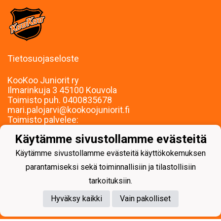
Tietosuojaseloste
KooKoo Juniorit ry
Ilmarinkuja 3 45100 Kouvola
Toimisto puh. 0400835678
mari.palojarvi@kookoojuniorit.fi
Toimisto palvelee:
Ma-To klo 9-15
Käytämme sivustollamme evästeitä
Muina aikoina sopimuksen mukaan.
Käytämme sivustollamme evästeitä käyttökokemuksen
parantamiseksi sekä toiminnallisiin ja tilastollisiin
tarkoituksiin.
Powered by
Hyväksy kaikki
Vain pakolliset