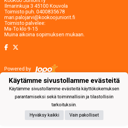
KooKoo Juniorit ry
Ilmarinkuja 3 45100 Kouvola
Toimisto puh. 0400835678
mari.palojarvi@kookoojuniorit.fi
Toimisto palvelee:
Ma-To klo 9-15
Muina aikoina sopimuksen mukaan.
Powered by
Käytämme sivustollamme evästeitä
Käytämme sivustollamme evästeitä käyttökokemuksen
parantamiseksi sekä toiminnallisiin ja tilastollisiin
tarkoituksiin.
Hyväksy kaikki
Vain pakolliset