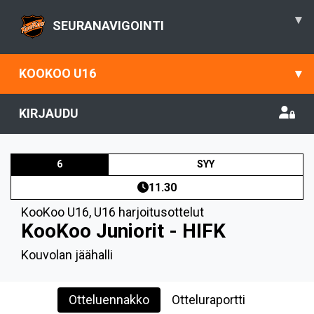
▾
SEURANAVIGOINTI
KOOKOO U16
▾
KIRJAUDU
6
SYY
11.30
KooKoo U16
,
U16 harjoitusottelut
KooKoo Juniorit - HIFK
Kouvolan jäähalli
Otteluennakko
Otteluraportti