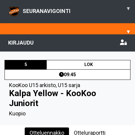
▾
SEURANAVIGOINTI
▾
KIRJAUDU
5
LOK
09.45
KooKoo U15 arkisto
,
U15 sarja
Kalpa Yellow - KooKoo
Juniorit
Kuopio
Otteluennakko
Otteluraportti