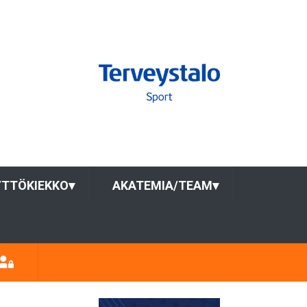
YTTÖKIEKKO
▾
AKATEMIA/TEAM
▾