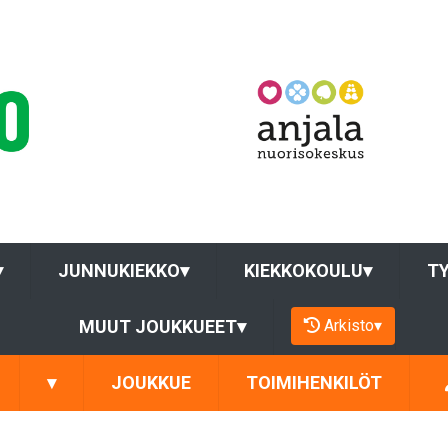
▾
JUNNUKIEKKO
▾
KIEKKOKOULU
▾
T
Arkisto
▾
MUUT JOUKKUEET
▾
▾
JOUKKUE
TOIMIHENKILÖT