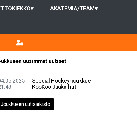
YTTÖKIEKKO
▾
AKATEMIA/TEAM
▾
ukkueen uusimmat uutiset
04.05.2025
Special Hockey-joukkue
21.43
KooKoo Jääkarhut
Joukkueen uutisarkisto