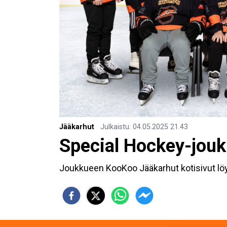
Jääkarhut
Julkaistu
:
04.05.2025
21.43
Special Hockey-jou
Joukkueen KooKoo Jääkarhut kotisivut lö