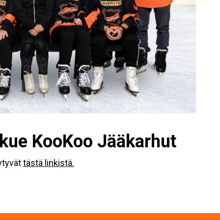
kkue KooKoo Jääkarhut
ytyvät
tästä linkistä.