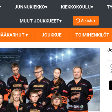
▾
JUNNUKIEKKO
▾
KIEKKOKOULU
▾
T
Arkisto
▾
MUUT JOUKKUEET
▾
JÄÄKARHUT
▾
JOUKKUE
TOIMIHENKILÖT
Jo