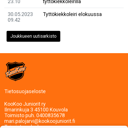
23.10
tyttökiekkoleirillä
30.05.2023
Tyttökiekkoleiri elokuussa
09.42
Joukkueen uutisarkisto
Tietosuojaseloste
KooKoo Juniorit ry
Ilmarinkuja 3 45100 Kouvola
Toimisto puh. 0400835678
mari.palojarvi@kookoojuniorit.fi
Toimisto palvelee: