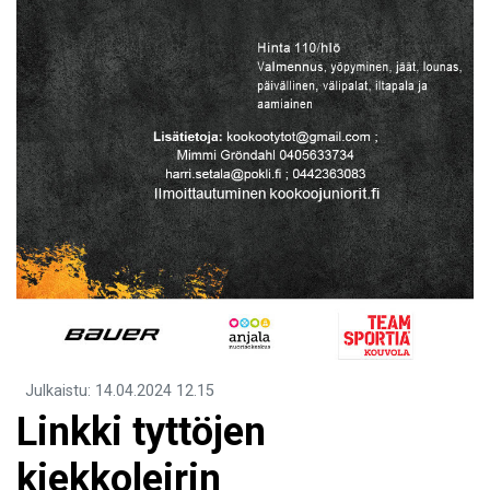
Julkaistu
:
14.04.2024
12.15
Linkki tyttöjen
kiekkoleirin