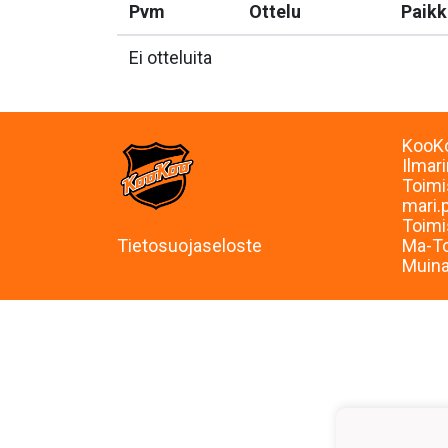
Pvm
Ottelu
Paikk
Ei otteluita
KooKo
Ilmar
Toimi
mari.
Toimi
Tietosuojaseloste
Ma-To
Muina