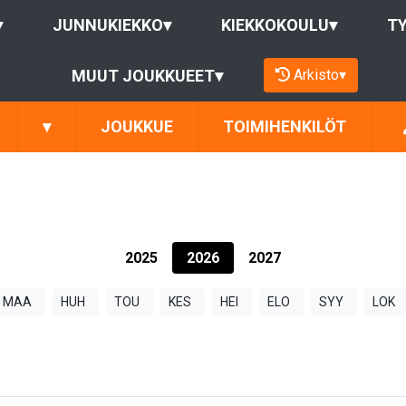
▾
JUNNUKIEKKO
▾
KIEKKOKOULU
▾
T
Arkisto
▾
MUUT JOUKKUEET
▾
▾
JOUKKUE
TOIMIHENKILÖT
2025
2026
2027
MAA
HUH
TOU
KES
HEI
ELO
SYY
LOK