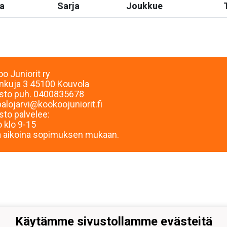
a
Sarja
Joukkue
o Juniorit ry
inkuja 3 45100 Kouvola
sto puh. 0400835678
palojarvi@kookoojuniorit.fi
sto palvelee:
 klo 9-15
 aikoina sopimuksen mukaan.
Käytämme sivustollamme evästeitä