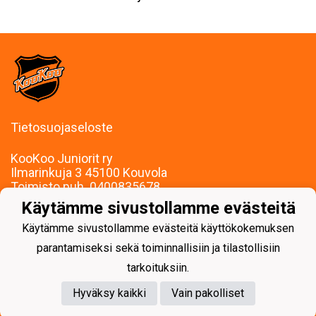
Tietosuojaseloste
KooKoo Juniorit ry
Ilmarinkuja 3 45100 Kouvola
Toimisto puh. 0400835678
mari.palojarvi@kookoojuniorit.fi
Käytämme sivustollamme evästeitä
Toimisto palvelee:
Käytämme sivustollamme evästeitä käyttökokemuksen
Ma-To klo 9-15
Muina aikoina sopimuksen mukaan.
parantamiseksi sekä toiminnallisiin ja tilastollisiin
tarkoituksiin.
Hyväksy kaikki
Vain pakolliset