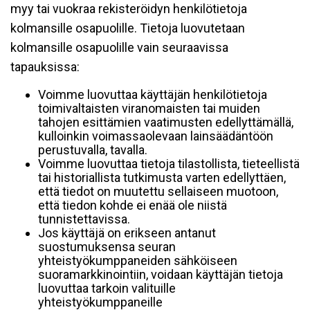
myy tai vuokraa rekisteröidyn henkilötietoja
kolmansille osapuolille. Tietoja luovutetaan
kolmansille osapuolille vain seuraavissa
tapauksissa:
Voimme luovuttaa käyttäjän henkilötietoja
toimivaltaisten viranomaisten tai muiden
tahojen esittämien vaatimusten edellyttämällä,
kulloinkin voimassaolevaan lainsäädäntöön
perustuvalla, tavalla.
Voimme luovuttaa tietoja tilastollista, tieteellistä
tai historiallista tutkimusta varten edellyttäen,
että tiedot on muutettu sellaiseen muotoon,
että tiedon kohde ei enää ole niistä
tunnistettavissa.
Jos käyttäjä on erikseen antanut
suostumuksensa seuran
yhteistyökumppaneiden sähköiseen
suoramarkkinointiin, voidaan käyttäjän tietoja
luovuttaa tarkoin valituille
yhteistyökumppaneille