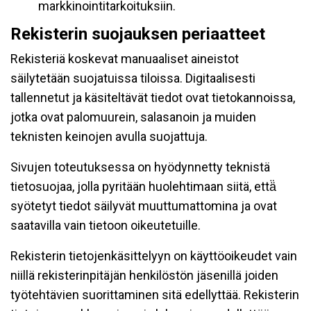
markkinointitarkoituksiin.
Rekisterin suojauksen periaatteet
Rekisteriä koskevat manuaaliset aineistot
säilytetään suojatuissa tiloissa. Digitaalisesti
tallennetut ja käsiteltävät tiedot ovat tietokannoissa,
jotka ovat palomuurein, salasanoin ja muiden
teknisten keinojen avulla suojattuja.
Sivujen toteutuksessa on hyödynnetty teknistä
tietosuojaa, jolla pyritään huolehtimaan siitä, että̈
syötetyt tiedot säilyvät muuttumattomina ja ovat
saatavilla vain tietoon oikeutetuille.
Rekisterin tietojenkäsittelyyn on käyttöoikeudet vain
niillä rekisterinpitäjän henkilöstön jäsenillä joiden
työtehtävien suorittaminen sitä edellyttää. Rekisterin