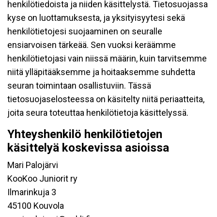
henkilötiedoista ja niiden käsittelystä. Tietosuojassa
kyse on luottamuksesta, ja yksityisyytesi sekä
henkilötietojesi suojaaminen on seuralle
ensiarvoisen tärkeää. Sen vuoksi keräämme
henkilötietojasi vain niissä määrin, kuin tarvitsemme
niitä ylläpitääksemme ja hoitaaksemme suhdetta
seuran toimintaan osallistuviin. Tässä
tietosuojaselosteessa on käsitelty niitä periaatteita,
joita seura toteuttaa henkilötietoja käsittelyssä.
Yhteyshenkilö henkilötietojen
käsittelyä koskevissa asioissa
Mari Palojärvi
KooKoo Juniorit ry
Ilmarinkuja 3
45100 Kouvola