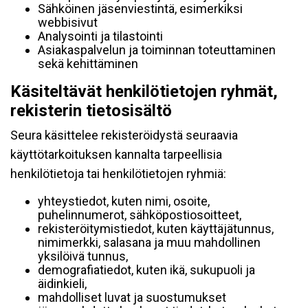
Sähköinen jäsenviestintä, esimerkiksi
webbisivut
Analysointi ja tilastointi
Asiakaspalvelun ja toiminnan toteuttaminen
sekä kehittäminen
Käsiteltävät henkilötietojen ryhmät,
rekisterin tietosisältö
Seura käsittelee rekisteröidystä seuraavia
käyttötarkoituksen kannalta tarpeellisia
henkilötietoja tai henkilötietojen ryhmiä:
yhteystiedot, kuten nimi, osoite,
puhelinnumerot, sähköpostiosoitteet,
rekisteröitymistiedot, kuten käyttäjätunnus,
nimimerkki, salasana ja muu mahdollinen
yksilöivä tunnus,
demografiatiedot, kuten ikä, sukupuoli ja
äidinkieli,
mahdolliset luvat ja suostumukset