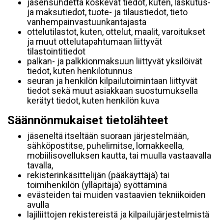
jäsensuhdetta koskevat tiedot, kuten, laskutus-
ja maksutiedot, tuote- ja tilaustiedot, tieto
vanhempainvastuunkantajasta
ottelutilastot, kuten, ottelut, maalit, varoitukset
ja muut ottelutapahtumaan liittyvät
tilastointitiedot
palkan- ja palkkionmaksuun liittyvät yksilöivät
tiedot, kuten henkilötunnus
seuran ja henkilön kilpailutoimintaan liittyvät
tiedot sekä muut asiakkaan suostumuksella
kerätyt tiedot, kuten henkilön kuva
Säännönmukaiset tietolähteet
jäseneltä itseltään suoraan järjestelmään,
sähköpostitse, puhelimitse, lomakkeella,
mobiilisovelluksen kautta, tai muulla vastaavalla
tavalla,
rekisterinkäsittelijän (pääkäyttäjä) tai
toimihenkilön (ylläpitäjä) syöttäminä
evästeiden tai muiden vastaavien tekniikoiden
avulla
lajiliittojen rekistereistä ja kilpailujärjestelmistä