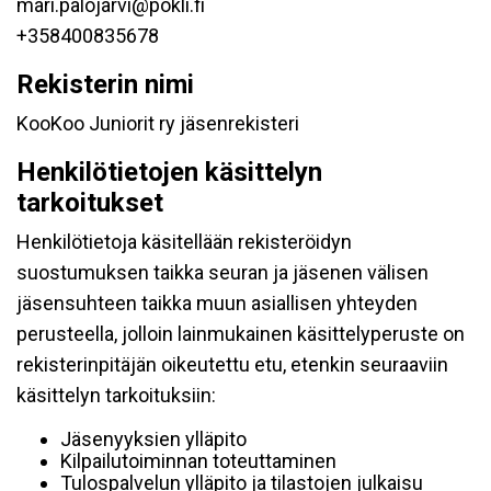
mari.palojarvi@pokli.fi
+358400835678
Rekisterin nimi
KooKoo Juniorit ry jäsenrekisteri
Henkilötietojen käsittelyn
tarkoitukset
Henkilötietoja käsitellään rekisteröidyn
suostumuksen taikka seuran ja jäsenen välisen
jäsensuhteen taikka muun asiallisen yhteyden
perusteella, jolloin lainmukainen käsittelyperuste on
rekisterinpitäjän oikeutettu etu, etenkin seuraaviin
käsittelyn tarkoituksiin:
Jäsenyyksien ylläpito
Kilpailutoiminnan toteuttaminen
Tulospalvelun ylläpito ja tilastojen julkaisu