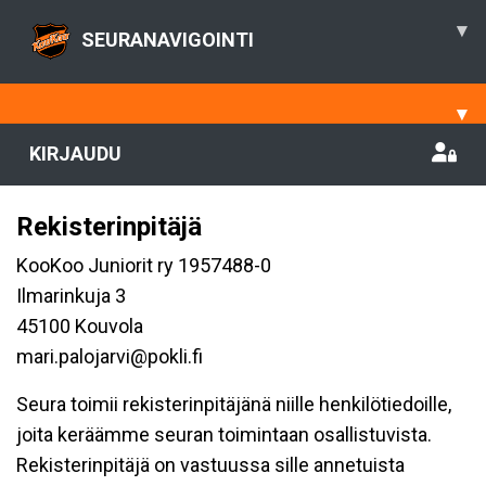
▾
SEURANAVIGOINTI
▾
KIRJAUDU
Rekisterinpitäjä
KooKoo Juniorit ry 1957488-0
Ilmarinkuja 3
45100 Kouvola
mari.palojarvi@pokli.fi
Seura toimii rekisterinpitäjänä niille henkilötiedoille,
joita keräämme seuran toimintaan osallistuvista.
Rekisterinpitäjä on vastuussa sille annetuista