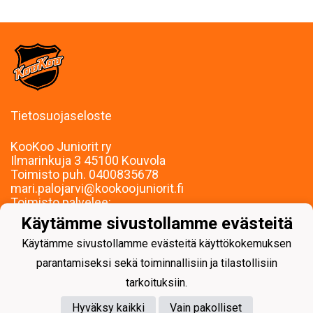
Tietosuojaseloste
KooKoo Juniorit ry
Ilmarinkuja 3 45100 Kouvola
Toimisto puh. 0400835678
mari.palojarvi@kookoojuniorit.fi
Toimisto palvelee:
Ma-To klo 9-15
Käytämme sivustollamme evästeitä
Muina aikoina sopimuksen mukaan.
Käytämme sivustollamme evästeitä käyttökokemuksen
parantamiseksi sekä toiminnallisiin ja tilastollisiin
tarkoituksiin.
Hyväksy kaikki
Vain pakolliset