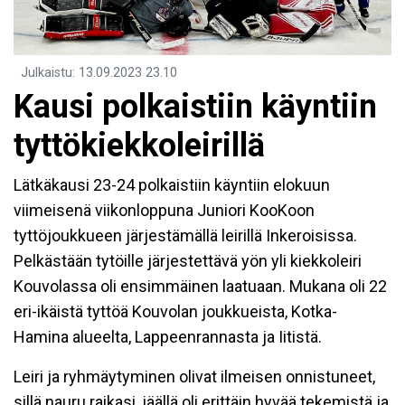
Julkaistu
:
13.09.2023
23.10
Kausi polkaistiin käyntiin
tyttökiekkoleirillä
Lätkäkausi 23-24 polkaistiin käyntiin elokuun
viimeisenä viikonloppuna Juniori KooKoon
tyttöjoukkueen järjestämällä leirillä Inkeroisissa.
Pelkästään tytöille järjestettävä yön yli kiekkoleiri
Kouvolassa oli ensimmäinen laatuaan. Mukana oli 22
eri-ikäistä tyttöä Kouvolan joukkueista, Kotka-
Hamina alueelta, Lappeenrannasta ja Iitistä.
Leiri ja ryhmäytyminen olivat ilmeisen onnistuneet,
sillä nauru raikasi, jäällä oli erittäin hyvää tekemistä ja