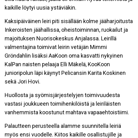
kaikille löytyi uusia ystäviäkin.
Kaksipäiväinen leiri piti sisällään kolme jääharjoitusta
Inkeroisten jäähallissa, oheistoiminnan, ruokailut ja
majoituksen Nuorisokeskus Anjalassa. Leirillä
valmentajina toimivat leirin vetäjän Mimmi
Gröndahlin lisäksi AaKoon oma kasvatti nykyinen
KalPan naisten pelaaja Elli Mäkelä, KooKoon
junioripolun läpi käynyt Pelicansin Karita Koskinen
sekä Jori Hovi.
Huollosta ja syömisjärjestelyjen toimivuudesta
vastasi joukkueen toimihenkilöistä ja leiriläisten
vanhemmista koostunut mahtava vapaaehtoistiimi.
Palautteen perusteella alamme suunnitella leiriä
myös ensi vuodelle. Kiitos kaikille osallistujille ja