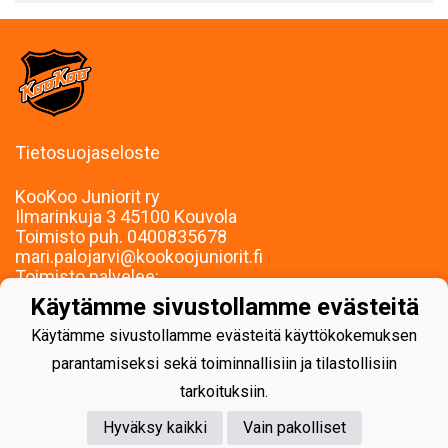
Tietosuojaseloste
KooKoo Juniorit ry
Ilmarinkuja 3 45100 Kouvola
Toimisto puh. 0400835678
mari.palojarvi@kookoojuniorit.fi
Toimisto palvelee:
Ma-To klo 9-15
Käytämme sivustollamme evästeitä
Muina aikoina sopimuksen mukaan.
Käytämme sivustollamme evästeitä käyttökokemuksen
parantamiseksi sekä toiminnallisiin ja tilastollisiin
tarkoituksiin.
Hyväksy kaikki
Vain pakolliset
Powered by