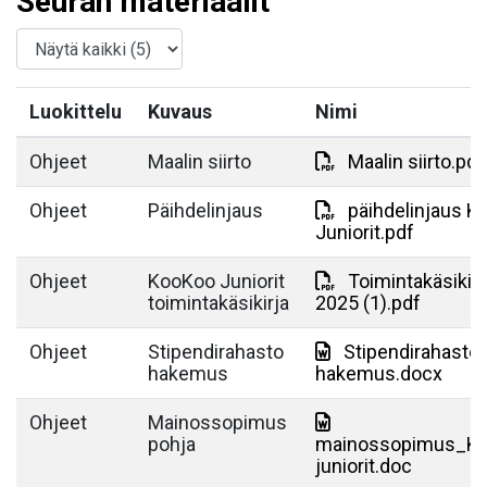
Seuran materiaalit
Luokittelu
Kuvaus
Nimi
Ohjeet
Maalin siirto
Maalin siirto.pdf
Ohjeet
Päihdelinjaus
päihdelinjaus 
Juniorit.pdf
Ohjeet
KooKoo Juniorit
Toimintakäsikirj
toimintakäsikirja
2025 (1).pdf
Ohjeet
Stipendirahasto
Stipendirahasto
hakemus
hakemus.docx
Ohjeet
Mainossopimus
pohja
mainossopimus_K
juniorit.doc