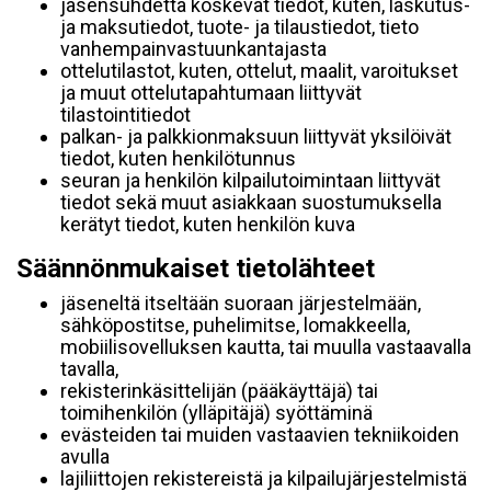
jäsensuhdetta koskevat tiedot, kuten, laskutus-
ja maksutiedot, tuote- ja tilaustiedot, tieto
vanhempainvastuunkantajasta
ottelutilastot, kuten, ottelut, maalit, varoitukset
ja muut ottelutapahtumaan liittyvät
tilastointitiedot
palkan- ja palkkionmaksuun liittyvät yksilöivät
tiedot, kuten henkilötunnus
seuran ja henkilön kilpailutoimintaan liittyvät
tiedot sekä muut asiakkaan suostumuksella
kerätyt tiedot, kuten henkilön kuva
Säännönmukaiset tietolähteet
jäseneltä itseltään suoraan järjestelmään,
sähköpostitse, puhelimitse, lomakkeella,
mobiilisovelluksen kautta, tai muulla vastaavalla
tavalla,
rekisterinkäsittelijän (pääkäyttäjä) tai
toimihenkilön (ylläpitäjä) syöttäminä
evästeiden tai muiden vastaavien tekniikoiden
avulla
lajiliittojen rekistereistä ja kilpailujärjestelmistä