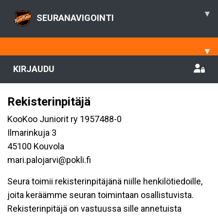
▾
SEURANAVIGOINTI
▾
KIRJAUDU
Rekisterinpitäjä
KooKoo Juniorit ry 1957488-0
Ilmarinkuja 3
45100 Kouvola
mari.palojarvi@pokli.fi
Seura toimii rekisterinpitäjänä niille henkilötiedoille,
joita keräämme seuran toimintaan osallistuvista.
Rekisterinpitäjä on vastuussa sille annetuista