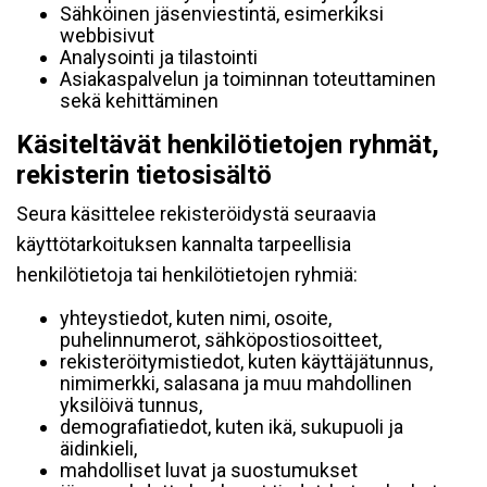
Sähköinen jäsenviestintä, esimerkiksi
webbisivut
Analysointi ja tilastointi
Asiakaspalvelun ja toiminnan toteuttaminen
sekä kehittäminen
Käsiteltävät henkilötietojen ryhmät,
rekisterin tietosisältö
Seura käsittelee rekisteröidystä seuraavia
käyttötarkoituksen kannalta tarpeellisia
henkilötietoja tai henkilötietojen ryhmiä:
yhteystiedot, kuten nimi, osoite,
puhelinnumerot, sähköpostiosoitteet,
rekisteröitymistiedot, kuten käyttäjätunnus,
nimimerkki, salasana ja muu mahdollinen
yksilöivä tunnus,
demografiatiedot, kuten ikä, sukupuoli ja
äidinkieli,
mahdolliset luvat ja suostumukset