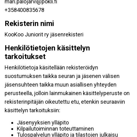
mari.palojarvi@pokli.fi
+358400835678
Rekisterin nimi
KooKoo Juniorit ry jäsenrekisteri
Henkilötietojen käsittelyn
tarkoitukset
Henkilötietoja käsitellään rekisteröidyn
suostumuksen taikka seuran ja jäsenen välisen
jäsensuhteen taikka muun asiallisen yhteyden
perusteella, jolloin lainmukainen käsittelyperuste on
rekisterinpitäjän oikeutettu etu, etenkin seuraaviin
käsittelyn tarkoituksiin:
Jäsenyyksien ylläpito
Kilpailutoiminnan toteuttaminen
Tulospalvelun ylläpito ja tilastojen julkaisu