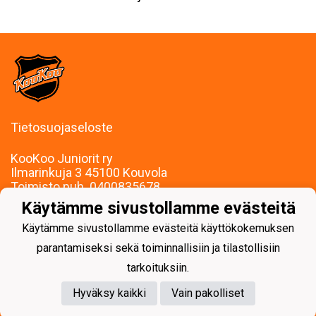
Tietosuojaseloste
KooKoo Juniorit ry
Ilmarinkuja 3 45100 Kouvola
Toimisto puh. 0400835678
mari.palojarvi@kookoojuniorit.fi
Käytämme sivustollamme evästeitä
Toimisto palvelee:
Käytämme sivustollamme evästeitä käyttökokemuksen
Ma-To klo 9-15
Muina aikoina sopimuksen mukaan.
parantamiseksi sekä toiminnallisiin ja tilastollisiin
tarkoituksiin.
Hyväksy kaikki
Vain pakolliset