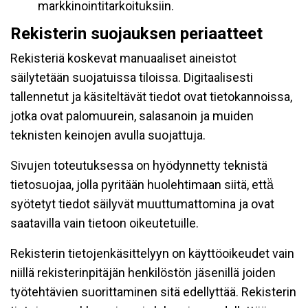
markkinointitarkoituksiin.
Rekisterin suojauksen periaatteet
Rekisteriä koskevat manuaaliset aineistot
säilytetään suojatuissa tiloissa. Digitaalisesti
tallennetut ja käsiteltävät tiedot ovat tietokannoissa,
jotka ovat palomuurein, salasanoin ja muiden
teknisten keinojen avulla suojattuja.
Sivujen toteutuksessa on hyödynnetty teknistä
tietosuojaa, jolla pyritään huolehtimaan siitä, että̈
syötetyt tiedot säilyvät muuttumattomina ja ovat
saatavilla vain tietoon oikeutetuille.
Rekisterin tietojenkäsittelyyn on käyttöoikeudet vain
niillä rekisterinpitäjän henkilöstön jäsenillä joiden
työtehtävien suorittaminen sitä edellyttää. Rekisterin