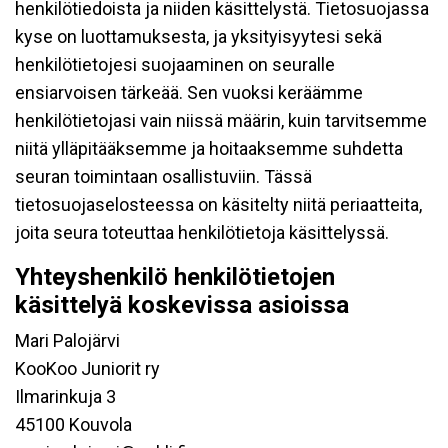
henkilötiedoista ja niiden käsittelystä. Tietosuojassa
kyse on luottamuksesta, ja yksityisyytesi sekä
henkilötietojesi suojaaminen on seuralle
ensiarvoisen tärkeää. Sen vuoksi keräämme
henkilötietojasi vain niissä määrin, kuin tarvitsemme
niitä ylläpitääksemme ja hoitaaksemme suhdetta
seuran toimintaan osallistuviin. Tässä
tietosuojaselosteessa on käsitelty niitä periaatteita,
joita seura toteuttaa henkilötietoja käsittelyssä.
Yhteyshenkilö henkilötietojen
käsittelyä koskevissa asioissa
Mari Palojärvi
KooKoo Juniorit ry
Ilmarinkuja 3
45100 Kouvola