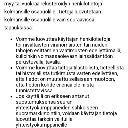
myy tai vuokraa rekisteröidyn henkilötietoja
kolmansille osapuolille. Tietoja luovutetaan
kolmansille osapuolille vain seuraavissa
tapauksissa:
Voimme luovuttaa käyttäjän henkilötietoja
toimivaltaisten viranomaisten tai muiden
tahojen esittämien vaatimusten edellyttämällä,
kulloinkin voimassaolevaan lainsäädäntöön
perustuvalla, tavalla.
Voimme luovuttaa tietoja tilastollista, tieteellistä
tai historiallista tutkimusta varten edellyttäen,
että tiedot on muutettu sellaiseen muotoon,
että tiedon kohde ei enää ole niistä
tunnistettavissa.
Jos käyttäjä on erikseen antanut
suostumuksensa seuran
yhteistyökumppaneiden sähköiseen
suoramarkkinointiin, voidaan käyttäjän tietoja
luovuttaa tarkoin valituille
yhteistyökumppaneille