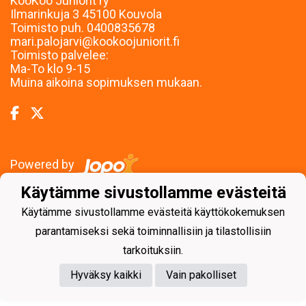
KooKoo Juniorit ry
Ilmarinkuja 3 45100 Kouvola
Toimisto puh. 0400835678
mari.palojarvi@kookoojuniorit.fi
Toimisto palvelee:
Ma-To klo 9-15
Muina aikoina sopimuksen mukaan.
Powered by
Käytämme sivustollamme evästeitä
Käytämme sivustollamme evästeitä käyttökokemuksen
parantamiseksi sekä toiminnallisiin ja tilastollisiin
tarkoituksiin.
Hyväksy kaikki
Vain pakolliset