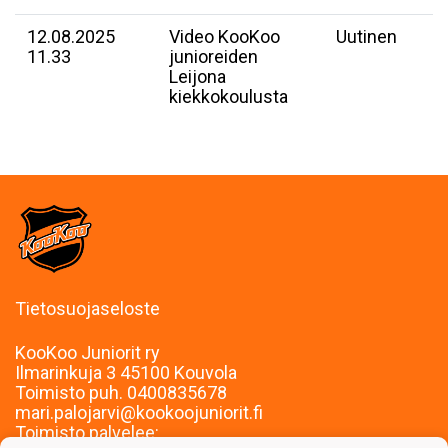
12.08.2025
Video KooKoo
Uutinen
11.33
junioreiden
Leijona
kiekkokoulusta
Tietosuojaseloste
KooKoo Juniorit ry
Ilmarinkuja 3 45100 Kouvola
Toimisto puh. 0400835678
mari.palojarvi@kookoojuniorit.fi
Toimisto palvelee: