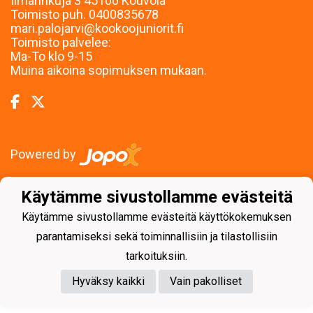
Ilmarinkuja 3 45100 Kouvola
Toimisto puh. 0400835678
mari.palojarvi@kookoojuniorit.fi
Toimisto palvelee:
Ma-To klo 9-15
Muina aikoina sopimuksen mukaan.
Powered by
Käytämme sivustollamme evästeitä
Käytämme sivustollamme evästeitä käyttökokemuksen
parantamiseksi sekä toiminnallisiin ja tilastollisiin
tarkoituksiin.
Hyväksy kaikki
Vain pakolliset