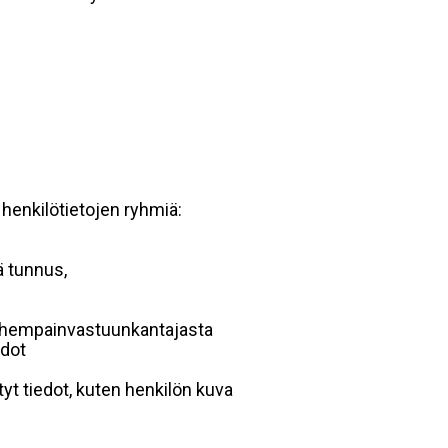
 henkilötietojen ryhmiä:
ä tunnus,
 vanhempainvastuunkantajasta
edot
yt tiedot, kuten henkilön kuva