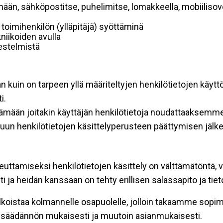
mään, sähköpostitse, puhelimitse, lomakkeella, mobiilisove
i toimihenkilön (ylläpitäjä) syöttäminä
niikoiden avulla
rjestelmistä
an kuin on tarpeen yllä määriteltyjen henkilötietojen käytt
i.
ttämään joitakin käyttäjän henkilötietoja noudattaaksemme
un henkilötietojen käsittelyperusteen päättymisen jälk
teuttamiseksi henkilötietojen käsittely on välttämätöntä, v
 ja heidän kanssaan on tehty erillisen salassapito ja tie
koistaa kolmannelle osapuolelle, jolloin takaamme sopimus
insäädännön mukaisesti ja muutoin asianmukaisesti.