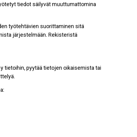
 syötetyt tiedot säilyvät muuttumattomina
oiden työtehtävien suorittaminen sitä
ista järjestelmään. Rekisteristä
tietoihin, pyytää tietojen oikaisemista tai
ttelyä.
a: