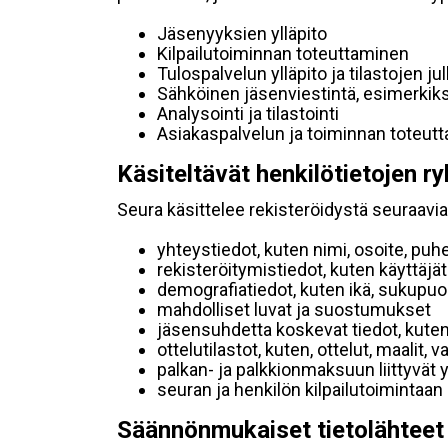
Jäsenyyksien ylläpito
Kilpailutoiminnan toteuttaminen
Tulospalvelun ylläpito ja tilastojen ju
Sähköinen jäsenviestintä, esimerkik
Analysointi ja tilastointi
Asiakaspalvelun ja toiminnan toteut
Käsiteltävät henkilötietojen ry
Seura käsittelee rekisteröidystä seuraavia 
yhteystiedot, kuten nimi, osoite, puh
rekisteröitymistiedot, kuten käyttäj
demografiatiedot, kuten ikä, sukupuoli 
mahdolliset luvat ja suostumukset
jäsensuhdetta koskevat tiedot, kuten
ottelutilastot, kuten, ottelut, maalit,
palkan- ja palkkionmaksuun liittyvät 
seuran ja henkilön kilpailutoimintaan
Säännönmukaiset tietolähteet