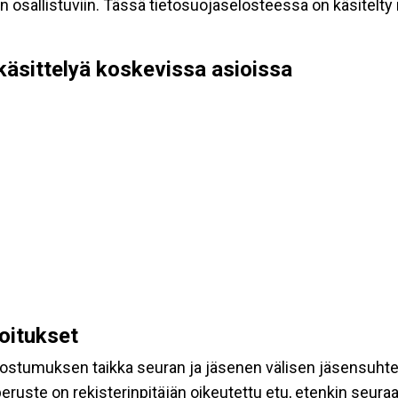
allistuviin. Tässä tietosuojaselosteessa on käsitelty nii
käsittelyä koskevissa asioissa
koitukset
suostumuksen taikka seuran ja jäsenen välisen jäsensuht
eruste on rekisterinpitäjän oikeutettu etu, etenkin seuraav