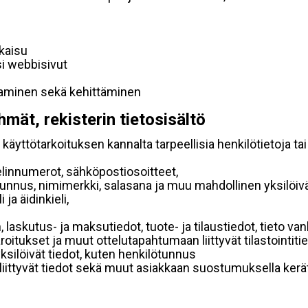
lkaisu
si webbisivut
taminen sekä kehittäminen
hmät, rekisterin tietosisältö
käyttötarkoituksen kannalta tarpeellisia henkilötietoja tai
elinnumerot, sähköpostiosoitteet,
ätunnus, nimimerkki, salasana ja muu mahdollinen yksilöiv
ja äidinkieli,
, laskutus- ja maksutiedot, tuote- ja tilaustiedot, tieto
 varoitukset ja muut ottelutapahtumaan liittyvät tilastointiti
yksilöivät tiedot, kuten henkilötunnus
 liittyvät tiedot sekä muut asiakkaan suostumuksella kerät