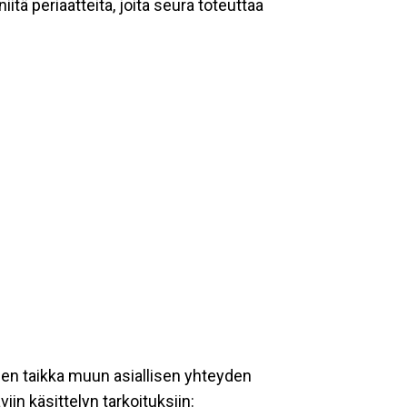
tä periaatteita, joita seura toteuttaa
een taikka muun asiallisen yhteyden
iin käsittelyn tarkoituksiin: