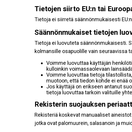
Tietojen siirto EU:n tai Euroo
Tietoja ei siirretä säännönmukaisesti EU:n
Säännönmukaiset tietojen luo
Tietoja ei luovuteta säännönmukaisesti. Se
kolmansille osapuolille vain seuraavissa 
Voimme luovuttaa käyttäjän henkilöti
kulloinkin voimassaolevaan lainsäädän
Voimme luovuttaa tietoja tilastollista,
muotoon, että tiedon kohde ei enää ol
Jos käyttäjä on erikseen antanut s
tietoja luovuttaa tarkoin valituille y
Rekisterin suojauksen periaat
Rekisteriä koskevat manuaaliset aineistot s
jotka ovat palomuurein, salasanoin ja muid