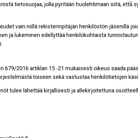
stä tietosuojaa, jolla pyritään huolehtimaan siitä, että̈
eudet vain niillä rekisterinpitäjän henkilöstön jäsenillä j
nen ja lukeminen edellyttää henkilökohtaista tunnistautum
.
n 679/2016 artiklan 15 -21 mukaisesti oikeus saada pääsy 
t järjestelmästä toiseen sekä vastustaa henkilötietojen käsi
öt tulee lähettää kirjallisesti ja allekirjoitettuna osoitteell