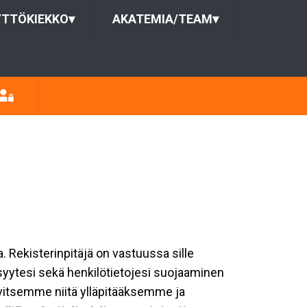
YTTÖKIEKKO
▾
AKATEMIA/TEAM
▾
a. Rekisterinpitäjä on vastuussa sille
isyytesi sekä henkilötietojesi suojaaminen
rvitsemme niitä ylläpitääksemme ja