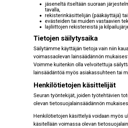
jäseneltä itseltään suoraan järjestel
tavalla,
rekisterinkäsittelijän (pääkäyttäjä) ta
evästeiden tai muiden vastaavien tek
lajiliittojen rekistereistä ja kilpailujä
Tietojen säilytysaika
Säilytämme käyttäjän tietoja vain niin kau
voimassaolevan lainsäädännön mukaisest
Voimme kuitenkin olla velvoitettuja säily
lainsäädäntöä myös asiakassuhteen tai mu
Henkilötietojen käsittelijät
Seuran työntekijät, joiden työtehtävien to
olevan tietosuojalainsäädännön mukaisesti
Henkilötietojen käsittelyä voidaan myös ul
käsitellään voimassa olevan tietosuojala