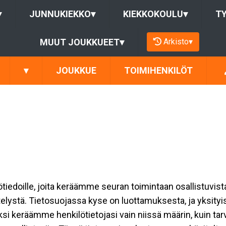
▾
JUNNUKIEKKO
▾
KIEKKOKOULU
▾
T
Arkisto
▾
MUUT JOUKKUEET
▾
▾
JOUKKUE
TOIMIHENKILÖT
ilötiedoille, joita keräämme seuran toimintaan osallistuvist
ttelystä. Tietosuojassa kyse on luottamuksesta, ja yksity
ksi keräämme henkilötietojasi vain niissä määrin, kuin ta