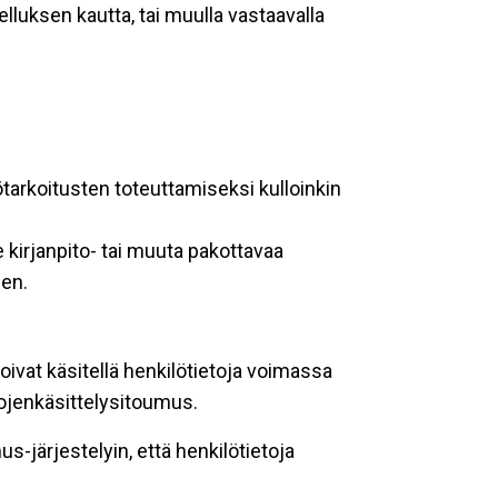
lluksen kautta, tai muulla vastaavalla
ötarkoitusten toteuttamiseksi kulloinkin
 kirjanpito- tai muuta pakottavaa
een.
oivat käsitellä henkilötietoja voimassa
tojenkäsittelysitoumus.
-järjestelyin, että henkilötietoja