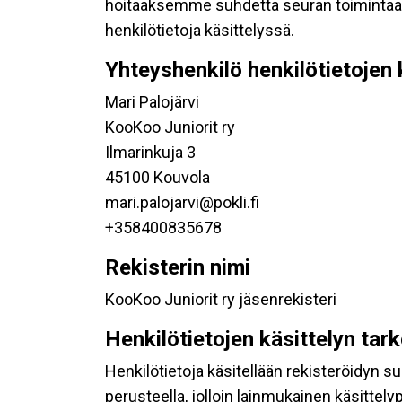
hoitaaksemme suhdetta seuran toimintaan os
henkilötietoja käsittelyssä.
Yhteyshenkilö henkilötietojen 
Mari Palojärvi
KooKoo Juniorit ry
Ilmarinkuja 3
45100 Kouvola
mari.palojarvi@pokli.fi
+358400835678
Rekisterin nimi
KooKoo Juniorit ry jäsenrekisteri
Henkilötietojen käsittelyn tar
Henkilötietoja käsitellään rekisteröidyn 
perusteella, jolloin lainmukainen käsittelyp