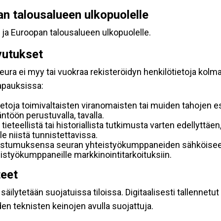
pan talousalueen ulkopuolelle
 ja Euroopan talousalueen ulkopuolelle.
vutukset
ura ei myy tai vuokraa rekisteröidyn henkilötietoja kolman
tapauksissa:
etoja toimivaltaisten viranomaisten tai muiden tahojen e
töön perustuvalla, tavalla.
 tieteellistä tai historiallista tutkimusta varten edellyttäe
e niistä tunnistettavissa.
uostumuksensa seuran yhteistyökumppaneiden sähköiseen 
hteistyökumppaneille markkinointitarkoituksiin.
teet
äilytetään suojatuissa tiloissa. Digitaalisesti tallennetut 
en teknisten keinojen avulla suojattuja.