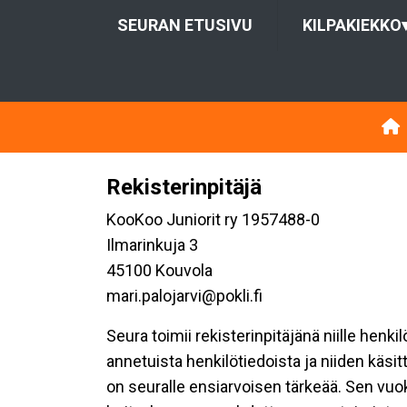
SEURAN ETUSIVU
KILPAKIEKKO
Rekisterinpitäjä
KooKoo Juniorit ry 1957488-0
Ilmarinkuja 3
45100 Kouvola
mari.palojarvi@pokli.fi
Seura toimii rekisterinpitäjänä niille henk
annetuista henkilötiedoista ja niiden käsi
on seuralle ensiarvoisen tärkeää. Sen vuo