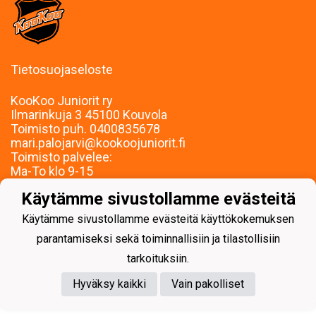
Tietosuojaseloste
KooKoo Juniorit ry
Ilmarinkuja 3 45100 Kouvola
Toimisto puh. 0400835678
mari.palojarvi@kookoojuniorit.fi
Toimisto palvelee:
Ma-To klo 9-15
Muina aikoina sopimuksen mukaan.
Käytämme sivustollamme evästeitä
Käytämme sivustollamme evästeitä käyttökokemuksen
parantamiseksi sekä toiminnallisiin ja tilastollisiin
tarkoituksiin.
Powered by
Hyväksy kaikki
Vain pakolliset