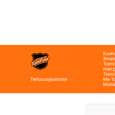
KooKo
Ilmar
Toimi
mari.
Toimi
Tietosuojaseloste
Ma-To
Muina