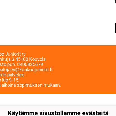
o Juniorit ry
inkuja 3 45100 Kouvola
sto puh. 0400835678
palojarvi@kookoojuniorit.fi
sto palvelee:
 klo 9-15
 aikoina sopimuksen mukaan.
Käytämme sivustollamme evästeitä