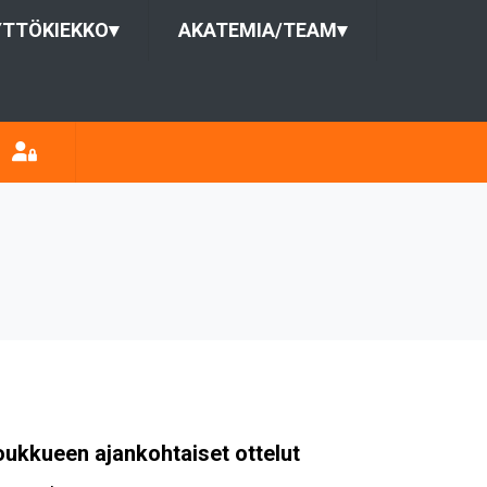
YTTÖKIEKKO
▾
AKATEMIA/TEAM
▾
oukkueen ajankohtaiset ottelut