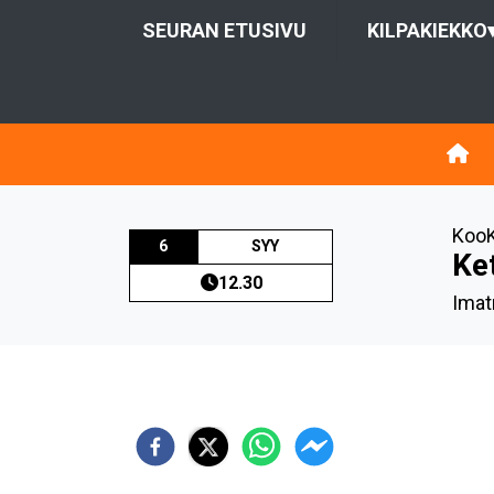
SEURAN ETUSIVU
KILPAKIEKKO
KooK
6
SYY
Ke
12.30
Imat