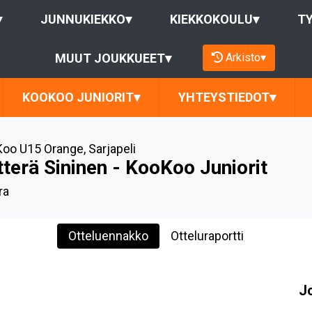
▾
JUNNUKIEKKO
▾
KIEKKOKOULU
▾
T
Arkisto
▾
MUUT JOUKKUEET
▾
KOOKOO JUNIORIT
▾
YHTEYSTIEDOT
▾
oo U15 Orange
,
Sarjapeli
tterä Sininen - KooKoo Juniorit
ra
Otteluennakko
Otteluraportti
J