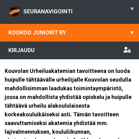
▾
SEURANAVIGOINTI
KOOKOO JUNIORIT RY
▾
KIRJAUDU
Kouvolan Urheiluakatemian tavoitteena on luoda
huipulle tähtäävälle urheilijalle Kouvolan seudulla
mahdollisimman laadukas toimintaympäristö,
jossa on mahdollista yhdistää opiskelu ja huipulle
tähtäävä urheilu alakoululaisesta
korkeakouluikäiseksi asti. Tämän tavoitteen
saavuttamiseksi akatemia yhdistää mm.
lajivalmennuksen, koululiikunnan,