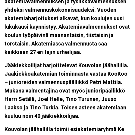
akatemiavalmennuksen ja fysiikkavalmennuksen
yhdeksi valmennuskokonaisuudeksi.
Vuoden
akatemiaharjoitukset alkavat, kun koulujen uusi
lukukausi käynnistyy. Akatemiavalmennukset ovat
koulun työpäivinä maanantaisin, tiistaisin ja
torstaisin. Akatemiassa valmennusta saa
kaikkiaan 27 eri lajin urheilijaa.
Jääkiekkoilijat harjoittelevat Kouvolan jäähallilla.
Jääkiekkoakatemian toiminnasta vastaa KooKoo
– junioreiden valmennuspäällikkö Petri Mattila.
Mukana valmentajina ovat myös junioripäällikkö
Harri Setälä, Joel Helle, Tino Turunen, Juuso
Laakso ja Tino Turkia. Toisen asteen akatemiaan
kuuluu noin 40 jääkiekkoilijaa.
Kouvolan jäähallilla toimii esiakatemiaryhmä Ke