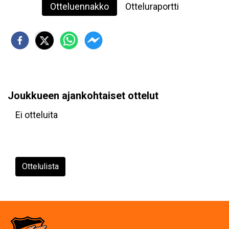
Otteluennakko
Otteluraportti
Joukkueen ajankohtaiset ottelut
Ei otteluita
Ottelulista