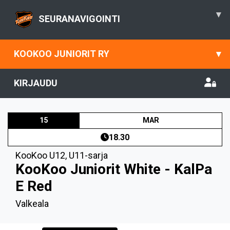
▾
SEURANAVIGOINTI
KOOKOO JUNIORIT RY
▾
KIRJAUDU
15
MAR
18.30
KooKoo U12
,
U11-sarja
KooKoo Juniorit White - KalPa
E Red
Valkeala