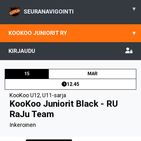
▾
SEURANAVIGOINTI
KOOKOO JUNIORIT RY
▾
KIRJAUDU
15
MAR
12.45
KooKoo U12
,
U11-sarja
KooKoo Juniorit Black - RU
RaJu Team
Inkeroinen