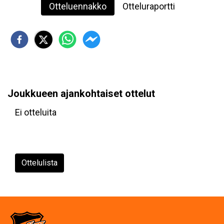
Otteluennakko
Otteluraportti
Joukkueen ajankohtaiset ottelut
Ei otteluita
Ottelulista