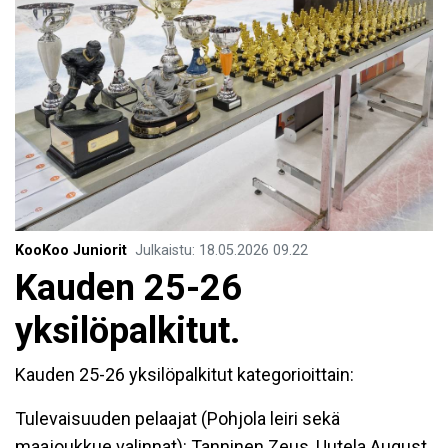
KooKoo Juniorit
Julkaistu
:
18.05.2026
09.22
Kauden 25-26
yksilöpalkitut.
Kauden 25-26 yksilöpalkitut kategorioittain:
Tulevaisuuden pelaajat (Pohjola leiri sekä
maajoukkue valinnat): Tanninen Zeus, Uutela August,