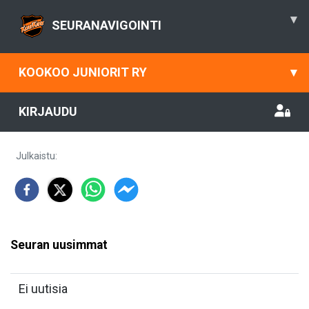
▾
SEURANAVIGOINTI
KOOKOO JUNIORIT RY
▾
KIRJAUDU
Julkaistu
:
Seuran uusimmat
Ei uutisia