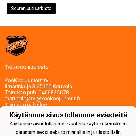
Seuran uutisarkisto
Tietosuojaseloste
KooKoo Juniorit ry
Ilmarinkuja 3 45100 Kouvola
Toimisto puh. 0400835678
mari.palojarvi@kookoojuniorit.fi
Toimisto palvelee:
Ma-To klo 9-15
Käytämme sivustollamme evästeitä
Muina aikoina sopimuksen mukaan.
Käytämme sivustollamme evästeitä käyttökokemuksen
parantamiseksi sekä toiminnallisiin ja tilastollisiin